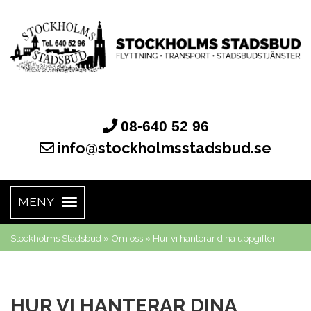
08-640 52 96
info@stockholmsstadsbud.se
MENY
Toggle
navigation
Stockholms Stadsbud
»
Om oss
»
Hur vi hanterar dina uppgifter
HUR VI HANTERAR DINA